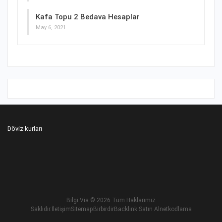
Kafa Topu 2 Bedava Hesaplar
May 6, 2021
Döviz kurları
Bilgi Via
© 2026 Tüm Haklarımız
Saklıdır.
İletişim
Sitemap
Birbirdir
Backlink Satın Al
netkodlama