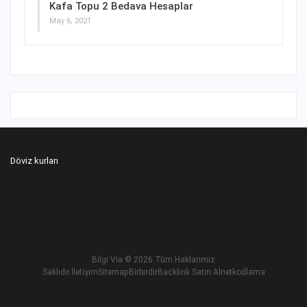
Kafa Topu 2 Bedava Hesaplar
May 6, 2021
Döviz kurları
Bilgi Via
© 2026 Tüm Haklarımız
Saklıdır.
İletişim
Sitemap
Birbirdir
Backlink Satın Al
netkodlama
Betnis Giriş