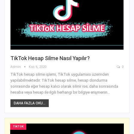
TikTok Hesap Silme Nasıl Yapılır?
Admin
Kas 6, 2020
0
TikTok hesap silme işlemi, TikTok uygulaması üzerinden
yapılabilmektedir. TikTok hesap silme, hesap dondurma
sonrasında eğer hesap kalıcı olarak silinir ise; daha sonrasında
hesaba veya hesap ile ilgili herhangi bir bilgiye erişmenin
…
DAHA FAZLA OKU...
TIKTOK