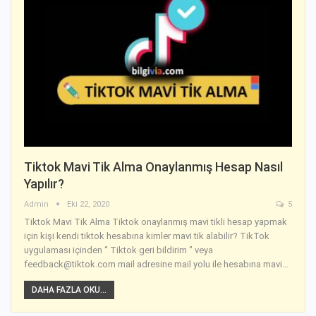
Tiktok Mavi Tik Alma Onaylanmış Hesap Nasıl
Yapılır?
Admin
Eki 22, 2020
5
Tiktok Mavi Tik Alma Tiktok onaylanmış mavi tikli hesap yapmak
için kişi kendi tiktok hesabına kimler mavi tik alabilir? TikTok
uygulaması içinden ‘’ Tiktok geri bildirim ‘’ veya
feedback@tiktok.com mail adresine mail yolu ile hesabına mavi…
DAHA FAZLA OKU...