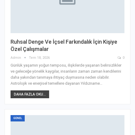
Ruhsal Denge Ve İçsel Farkındalık İçin Kişiye
Özel Çalışmalar
Admin
Tem 18, 2026
0
Günlük yaşamın yoğun temposu, ilişkilerde yaşanan belirsizlikler
ve geleceğe yönelik kaygılar, insanların zaman zaman kendilerini
daha yakından tanımaya ihtiyaç duymasına neden olabilir.
Astrolojik ve enerjisel temellere dayanan Yıldızname
…
DAHA FAZLA OKU...
GENEL