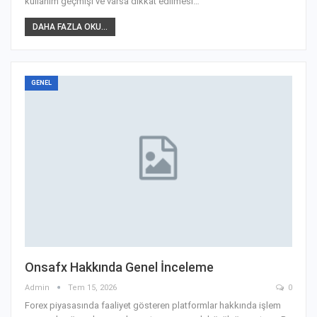
kullanım geçmişi ve varsa dikkat edilmesi
…
DAHA FAZLA OKU...
GENEL
Onsafx Hakkında Genel İnceleme
Admin
Tem 15, 2026
0
Forex piyasasında faaliyet gösteren platformlar hakkında işlem