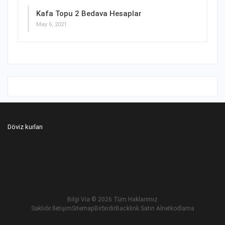
Kafa Topu 2 Bedava Hesaplar
May 6, 2021
Döviz kurları
Bilgi Via
© 2026 Tüm Haklarımız
Saklıdır.
İletişim
Sitemap
Birbirdir
Backlink Satın Al
netkodlama