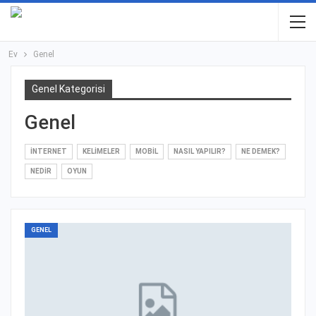
Ev
Genel
Genel Kategorisi
Genel
İNTERNET
KELIMELER
MOBIL
NASIL YAPILIR?
NE DEMEK?
NEDIR
OYUN
GENEL