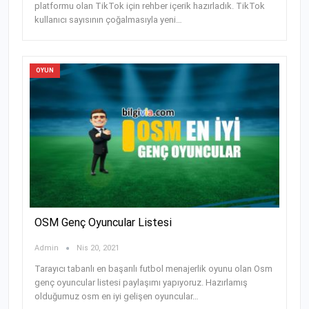
platformu olan TikTok için rehber içerik hazırladık. TikTok
kullanıcı sayısının çoğalmasıyla yeni…
OYUN
OSM Genç Oyuncular Listesi
Admin
Nis 20, 2021
Tarayıcı tabanlı en başarılı futbol menajerlik oyunu olan Osm
genç oyuncular listesi paylaşımı yapıyoruz. Hazırlamış
olduğumuz osm en iyi gelişen oyuncular…