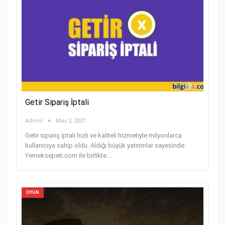
Getir Sipariş İptali
Admin
May 2, 2021
Getir sipariş iptali hızlı ve kaliteli hizmetiyle milyonlarca
kullanıcıya sahip oldu. Aldığı büyük yatırımlar sayesinde
Yemeksepeti.com ile birlikte
…
OYUN