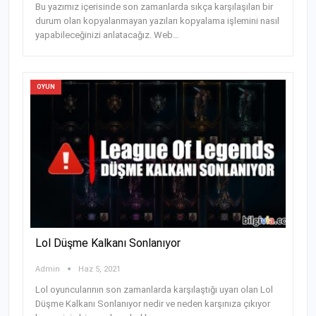
Bu yazımız içerisinde son zamanlarda sıkça karşılaşılan bir
durum olan kopyalanmayan yazıları kopyalama işlemini nasıl
yapabileceğinizi anlatacağız. Web
…
OYUN
Lol Düşme Kalkanı Sonlanıyor
Admin
Haz 5, 2021
Lol oyuncularının son zamanlarda karşılaştığı uyarı olan Lol
Düşme Kalkanı Sonlanıyor nedir ve neden karşınıza çıkıyor