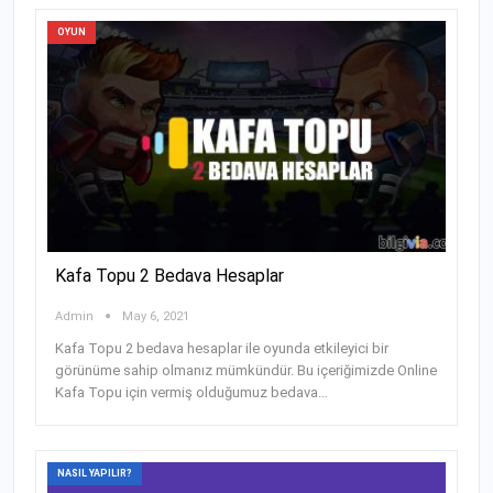
OYUN
Kafa Topu 2 Bedava Hesaplar
Admin
May 6, 2021
Kafa Topu 2 bedava hesaplar ile oyunda etkileyici bir
görünüme sahip olmanız mümkündür. Bu içeriğimizde Online
Kafa Topu için vermiş olduğumuz bedava
…
NASIL YAPILIR?