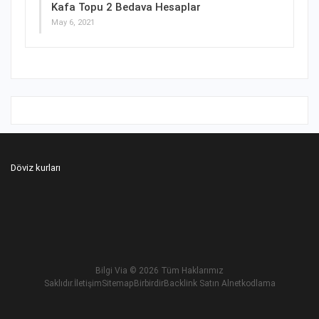
Kafa Topu 2 Bedava Hesaplar
May 6, 2021
Döviz kurları
Bilgi Via
© 2026 Tüm Haklarımız
Saklıdır.
İletişim
Sitemap
Birbirdir
Backlink Satın Al
netkodlama
Betnis Giriş