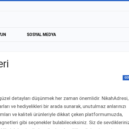
YUN
SOSYAL MEDYA
ri
GE
n güzel detayları düşünmek her zaman önemlidir. NikahAdresi,
arı ve hediyelikleri bir arada sunarak, unutulmaz anlarınızı
rımları ve kaliteli ürünleriyle dikkat çeken platformumuzda,
gnetleri gibi seçenekler bulabileceksiniz. Siz de sevdiklerini