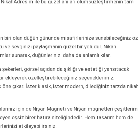
, NikahAdresim ile bu güzel anıları ölümsüzleştirmenin tam
an biri olan düğün gününde misafirlerinize sunabileceğiniz öz
zu ve sevginizi paylaşmanın güzel bir yoludur. Nikah
lar sunarak, düğünlerinizi daha da anlamlı kılar.
ekerleri, görsel açıdan da şıklığı ve estetiği yansıtacak
lar ekleyerek özelleştirebileceğiniz seçeneklerimiz,
k öne çıkar. İster klasik, ister modern, dilediğiniz tarzda nika
nlarınız için de Nişan Magneti ve Nişan magnetleri çeşitlerim
eleyen eşsiz birer hatıra niteliğindedir. Hem tasarım hem de
erinizi etkileyebilirsiniz.