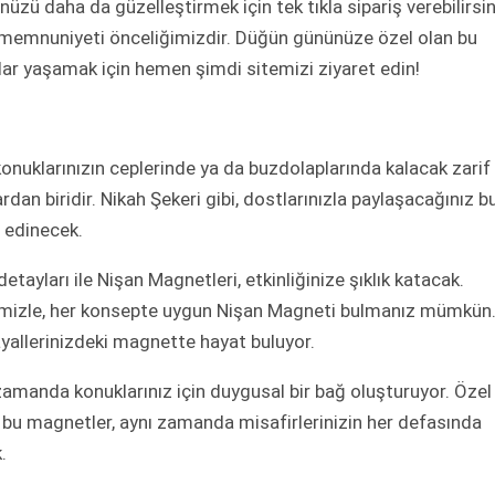
üzü daha da güzelleştirmek için tek tıkla sipariş verebilirsin
ri memnuniyeti önceliğimizdir. Düğün gününüze özel olan bu
lar yaşamak için hemen şimdi sitemizi ziyaret edin!
 konuklarınızın ceplerinde ya da buzdolaplarında kalacak zarif
rdan biridir. Nikah Şekeri gibi, dostlarınızla paylaşacağınız b
r edinecek.
detayları ile Nişan Magnetleri, etkinliğinize şıklık katacak.
rimizle, her konsepte uygun Nişan Magneti bulmanız mümkün
 hayallerinizdeki magnette hayat buluyor.
ı zamanda konuklarınız için duygusal bir bağ oluşturuyor. Özel
 bu magnetler, aynı zamanda misafirlerinizin her defasında
.