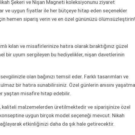
Nikah Şekeri ve Nişan Magneti koleksiyonunu ziyaret
ar ve uygun fiyatlar ile her bütçeye hitap eden seçenekler
 için hemen sipariş verin ve en özel gününüzü ölümsüzleştirin!
lı kılan ve misafirlerinize hatıra olarak bıraktığınız güzel
el bir uyum sergileyen bu hediyelikler, nişan davetlerinin
evgilinizle olan bağınızı temsil eder. Farklı tasarımları ve
ulmaz bir hatıra sunabilirsiniz. Özel günlerin anısını yaşatm
 yaştan misafire hitap edebilir.
, kaliteli malzemelerden üretilmektedir ve siparişinize özel
an konseptine uygun birçok model seçeneği mevcut. Nikah
sağlayarak etkinliğinizi daha da şık hale getirecektir.