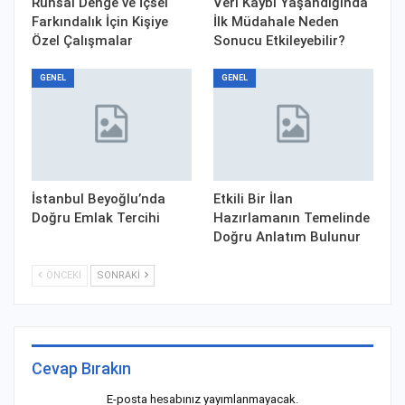
Ruhsal Denge ve İçsel
Veri Kaybı Yaşandığında
Farkındalık İçin Kişiye
İlk Müdahale Neden
Özel Çalışmalar
Sonucu Etkileyebilir?
GENEL
GENEL
İstanbul Beyoğlu’nda
Etkili Bir İlan
Doğru Emlak Tercihi
Hazırlamanın Temelinde
Doğru Anlatım Bulunur
ÖNCEKI
SONRAKI
Cevap Bırakın
E-posta hesabınız yayımlanmayacak.