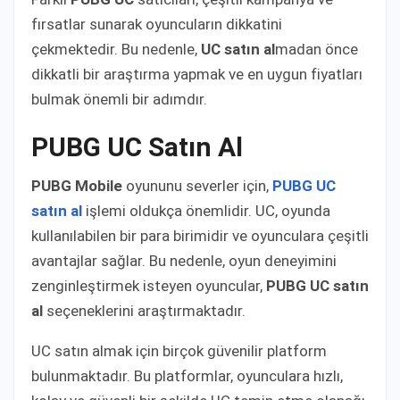
fırsatlar sunarak oyuncuların dikkatini
çekmektedir. Bu nedenle,
UC satın al
madan önce
dikkatli bir araştırma yapmak ve en uygun fiyatları
bulmak önemli bir adımdır.
PUBG UC Satın Al
PUBG Mobile
oyununu severler için,
PUBG UC
satın al
işlemi oldukça önemlidir. UC, oyunda
kullanılabilen bir para birimidir ve oyunculara çeşitli
avantajlar sağlar. Bu nedenle, oyun deneyimini
zenginleştirmek isteyen oyuncular,
PUBG UC satın
al
seçeneklerini araştırmaktadır.
UC satın almak için birçok güvenilir platform
bulunmaktadır. Bu platformlar, oyunculara hızlı,