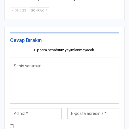
ÖNCEKI
SONRAKI
Cevap Bırakın
E-posta hesabınız yayımlanmayacak.