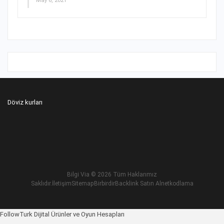
May 6, 2021
Döviz kurları
Bilgi Via
© 2026 Tüm Haklarımız
Saklıdır.
İletişim
Sitemap
Birbirdir
Backlink Satın Al
netkodlama
Betnis Giriş
FollowTurk Dijital Ürünler ve Oyun Hesapları
Yakabet Giriş