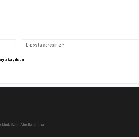
ıya kaydedin.
cklink Satın Al
netkodlama