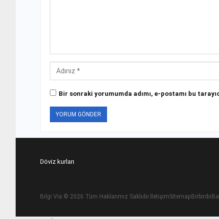
Bir sonraki yorumumda adımı, e-postamı bu tarayıc
Döviz kurları
Bilgi Via
© 2026 Tüm Haklarımız Saklıdır.
İletişim
Sitemap
Birbirdir
Ba