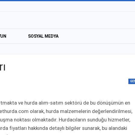
YUN
SOSYAL MEDYA
rı
GE
tmakta ve hurda alım-satım sektörü de bu dönüşümün en
 Jethurda.com olarak, hurda malzemelerin değerlendirilmesi,
uluşma noktası olmaktadır. Hurdacıların sunduğu hizmetler,
da fiyatları hakkında detaylı bilgiler sunarak, bu alandaki