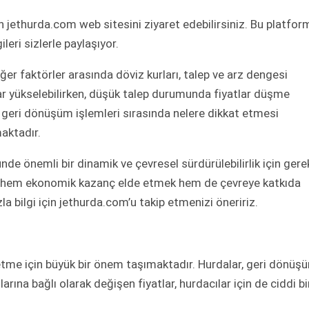
n jethurda.com web sitesini ziyaret edebilirsiniz. Bu platfor
ileri sizlerle paylaşıyor.
iğer faktörler arasında döviz kurları, talep ve arz dengesi
tlar yükselebilirken, düşük talep durumunda fiyatlar düşme
n geri dönüşüm işlemleri sırasında nelere dikkat etmesi
maktadır.
de önemli bir dinamik ve çevresel sürdürülebilirlik için gerek
k, hem ekonomik kazanç elde etmek hem de çevreye katkıda
a bilgi için jethurda.com’u takip etmenizi öneririz.
letme için büyük bir önem taşımaktadır. Hurdalar, geri dönüş
arına bağlı olarak değişen fiyatlar, hurdacılar için de ciddi bi