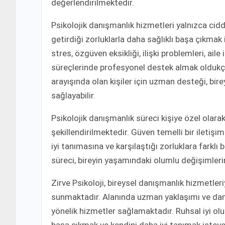
değerlendirilmektedir.
Psikolojik danışmanlık hizmetleri yalnızca cidd
getirdiği zorluklarla daha sağlıklı başa çıkmak 
stres, özgüven eksikliği, ilişki problemleri, ail
süreçlerinde profesyonel destek almak oldukç
arayışında olan kişiler için uzman desteği, bir
sağlayabilir.
Psikolojik danışmanlık süreci kişiye özel olara
şekillendirilmektedir. Güven temelli bir iletiş
iyi tanımasına ve karşılaştığı zorluklara farklı
süreci, bireyin yaşamındaki olumlu değişimleri
Zirve Psikoloji, bireysel danışmanlık hizmetler
sunmaktadır. Alanında uzman yaklaşımı ve danı
yönelik hizmetler sağlamaktadır. Ruhsal iyi ol
başa çıkmak ve kendini daha iyi tanımak isteyen