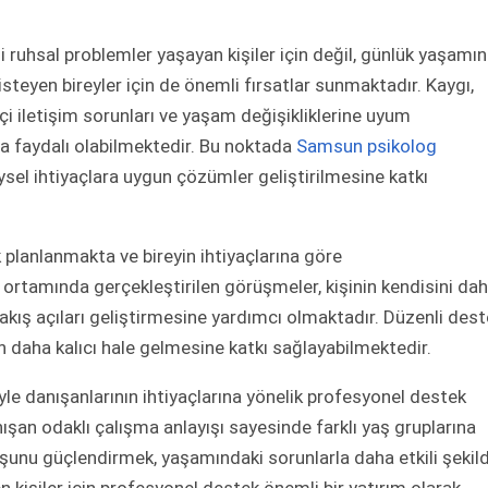
i ruhsal problemler yaşayan kişiler için değil, günlük yaşamın
isteyen bireyler için de önemli fırsatlar sunmaktadır. Kaygı,
e içi iletişim sorunları ve yaşam değişikliklerine uyum
a faydalı olabilmektedir. Bu noktada
Samsun psikolog
eysel ihtiyaçlara uygun çözümler geliştirilmesine katkı
k planlanmakta ve bireyin ihtiyaçlarına göre
im ortamında gerçekleştirilen görüşmeler, kişinin kendisini da
 bakış açıları geliştirmesine yardımcı olmaktadır. Düzenli des
n daha kalıcı hale gelmesine katkı sağlayabilmektedir.
iyle danışanlarının ihtiyaçlarına yönelik profesyonel destek
şan odaklı çalışma anlayışı sayesinde farklı yaş gruplarına
uşunu güçlendirmek, yaşamındaki sorunlarla daha etkili şekil
 kişiler için profesyonel destek önemli bir yatırım olarak