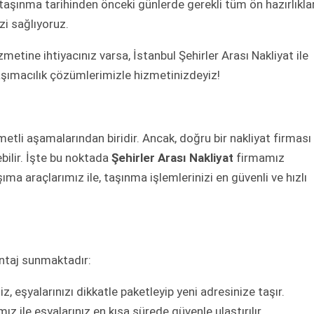
, taşınma tarihinden önceki günlerde gerekli tüm ön hazırlıklar
zi sağlıyoruz.
zmetine ihtiyacınız varsa, İstanbul Şehirler Arası Nakliyat ile
 taşımacılık çözümlerimizle hizmetinizdeyiz!
etli aşamalarından biridir. Ancak, doğru bir nakliyat firması 
ebilir. İşte bu noktada
Şehirler Arası Nakliyat
firmamız
a araçlarımız ile, taşınma işlemlerinizi en güvenli ve hızlı
antaj sunmaktadır:
z, eşyalarınızı dikkatle paketleyip yeni adresinize taşır.
z ile eşyalarınız en kısa sürede güvenle ulaştırılır.