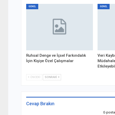
GENEL
GENEL
Ruhsal Denge ve İçsel Farkındalık
Veri Kayb
İçin Kişiye Özel Çalışmalar
Müdahale
Etkileyebi
ÖNCEKI
SONRAKI
Cevap Bırakın
E-posta