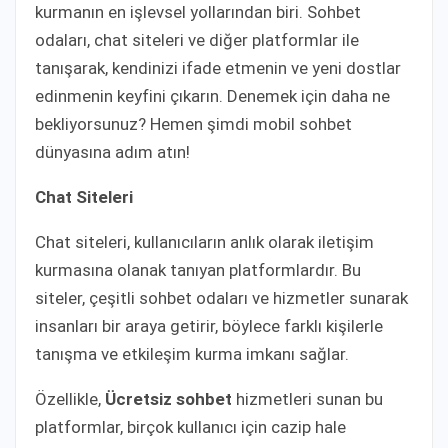
kurmanın en işlevsel yollarından biri. Sohbet
odaları, chat siteleri ve diğer platformlar ile
tanışarak, kendinizi ifade etmenin ve yeni dostlar
edinmenin keyfini çıkarın. Denemek için daha ne
bekliyorsunuz? Hemen şimdi mobil sohbet
dünyasına adım atın!
Chat Siteleri
Chat siteleri, kullanıcıların anlık olarak iletişim
kurmasına olanak tanıyan platformlardır. Bu
siteler, çeşitli sohbet odaları ve hizmetler sunarak
insanları bir araya getirir, böylece farklı kişilerle
tanışma ve etkileşim kurma imkanı sağlar.
Özellikle,
Ücretsiz sohbet
hizmetleri sunan bu
platformlar, birçok kullanıcı için cazip hale