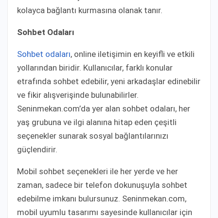
kolayca bağlantı kurmasına olanak tanır.
Sohbet Odaları
Sohbet odaları
, online iletişimin en keyifli ve etkili
yollarından biridir. Kullanıcılar, farklı konular
etrafında sohbet edebilir, yeni arkadaşlar edinebilir
ve fikir alışverişinde bulunabilirler.
Seninmekan.com’da yer alan sohbet odaları, her
yaş grubuna ve ilgi alanına hitap eden çeşitli
seçenekler sunarak sosyal bağlantılarınızı
güçlendirir.
Mobil sohbet seçenekleri ile her yerde ve her
zaman, sadece bir telefon dokunuşuyla sohbet
edebilme imkanı bulursunuz. Seninmekan.com,
mobil uyumlu tasarımı sayesinde kullanıcılar için