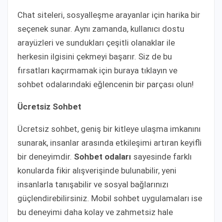
Chat siteleri, sosyalleşme arayanlar için harika bir
seçenek sunar. Aynı zamanda, kullanıcı dostu
arayüzleri ve sundukları çeşitli olanaklar ile
herkesin ilgisini çekmeyi başarır. Siz de bu
fırsatları kaçırmamak için buraya tıklayın ve
sohbet odalarındaki eğlencenin bir parçası olun!
Ücretsiz Sohbet
Ücretsiz sohbet, geniş bir kitleye ulaşma imkanını
sunarak, insanlar arasında etkileşimi artıran keyifli
bir deneyimdir.
Sohbet odaları
sayesinde farklı
konularda fikir alışverişinde bulunabilir, yeni
insanlarla tanışabilir ve sosyal bağlarınızı
güçlendirebilirsiniz. Mobil sohbet uygulamaları ise
bu deneyimi daha kolay ve zahmetsiz hale