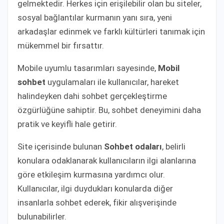
gelmektedir. Herkes için erişilebilir olan bu siteler,
sosyal bağlantılar kurmanın yanı sıra, yeni
arkadaşlar edinmek ve farklı kültürleri tanımak için
mükemmel bir fırsattır.
Mobile uyumlu tasarımları sayesinde,
Mobil
sohbet
uygulamaları ile kullanıcılar, hareket
halindeyken dahi sohbet gerçekleştirme
özgürlüğüne sahiptir. Bu, sohbet deneyimini daha
pratik ve keyifli hale getirir.
Site içerisinde bulunan
Sohbet odaları
, belirli
konulara odaklanarak kullanıcıların ilgi alanlarına
göre etkileşim kurmasına yardımcı olur.
Kullanıcılar, ilgi duydukları konularda diğer
insanlarla sohbet ederek, fikir alışverişinde
bulunabilirler.