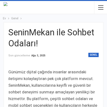
Ev
Genel
SeninMekan ile Sohbet
Odaları!
GENEL
Son güncelleme
Ağu 3, 2025
Günümüz dijital çağında insanlar arasındaki
iletişimi kolaylaştıran pek çok platform mevcut.
SeninMekan, kullanıcılarına keyifli ve güvenli bir
sohbet deneyimi sunmayı amaçlayan yenilikçi bir
hizmettir. Bu platform, çeşitli sohbet odaları ve
mobil sohbet seçenekleri ile kullanıcıların herkesle