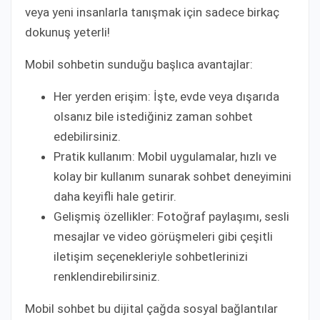
veya yeni insanlarla tanışmak için sadece birkaç
dokunuş yeterli!
Mobil sohbetin sunduğu başlıca avantajlar:
Her yerden erişim: İşte, evde veya dışarıda
olsanız bile istediğiniz zaman sohbet
edebilirsiniz.
Pratik kullanım: Mobil uygulamalar, hızlı ve
kolay bir kullanım sunarak sohbet deneyimini
daha keyifli hale getirir.
Gelişmiş özellikler: Fotoğraf paylaşımı, sesli
mesajlar ve video görüşmeleri gibi çeşitli
iletişim seçenekleriyle sohbetlerinizi
renklendirebilirsiniz.
Mobil sohbet bu dijital çağda sosyal bağlantılar