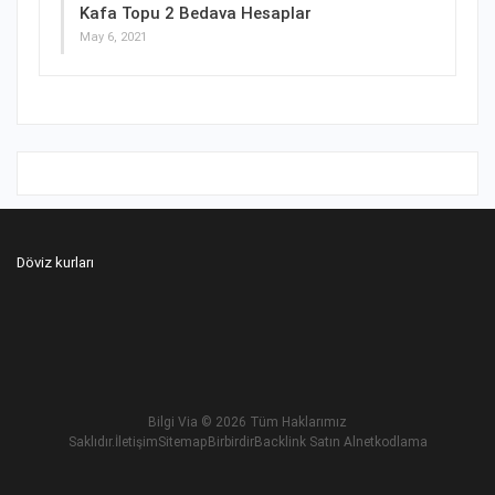
Kafa Topu 2 Bedava Hesaplar
May 6, 2021
Döviz kurları
Bilgi Via
© 2026 Tüm Haklarımız
Saklıdır.
İletişim
Sitemap
Birbirdir
Backlink Satın Al
netkodlama
Betnis Giriş