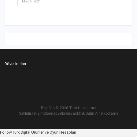
May 6, 2021
Döviz kurları
Bilgi Via
© 2026 Tüm Haklarımız
Saklıdır.
İletişim
Sitemap
Birbirdir
Backlink Satın Al
netkodlama
Betnis Giriş
FollowTurk Dijital Ürünler ve Oyun Hesapları
Yakabet Giriş