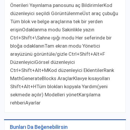
Önerileri Yayınlama panosunu aç BildirimlerKod
düzenleyici seçildi GörüntülenmeÜst araç çubuğu
Tüm blok ve belge araçlarına tek bir yerden
erişinOdaklanma modu Sakinlikle yazın
Ctrl+Shift+\Sahne ışığı modu Her seferinde bir
bloğa odaklanınTam ekran modu Yönetici
arayüzünü görüntüle/gizle Ctrl+Shift+Alt+F
DüzenleyiciGörsel düzenleyici
Ctrl+Shift+Alt+MKod düzenleyici EklentilerRank
MathGenerateBlocks AraçlarKlavye kısayolları
Shift+Alt+HTüm blokları kopyala Yardım(yeni
sekmede açılır) Modelleri yönetKarşılama
rehberiAyarlar
Bunları Da Beğenebilirsin