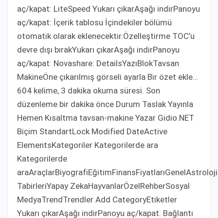
aç/kapat: LiteSpeed Yukarı çıkarAşağı indirPanoyu
aç/kapat: İçerik tablosu İçindekiler bölümü
otomatik olarak eklenecektir.Özelleştirme TOC’u
devre dışı bırakYukarı çıkarAşağı indirPanoyu
aç/kapat: Novashare: DetailsYazıBlokTavsan
MakineÖne çıkarılmış görseli ayarla Bir özet ekle…
604 kelime, 3 dakika okuma süresi. Son
düzenleme bir dakika önce Durum Taslak Yayınla
Hemen Kısaltma tavsan-makine Yazar Gidio.NET
Biçim StandartLock Modified DateActive
ElementsKategoriler Kategorilerde ara
Kategorilerde
araAraçlarBiyografiEğitimFinansFiyatlarıGenelAstroloj
TabirleriYapay ZekaHayvanlarÖzelRehberSosyal
MedyaTrendTrendler Add CategoryEtiketler
Yukarı çıkarAşağı indirPanoyu aç/kapat: Bağlantı