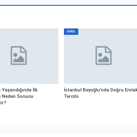
GENEL
ı Yaşandığında İlk
İstanbul Beyoğlu’nda Doğru Emla
 Neden Sonucu
Tercihi
lir?