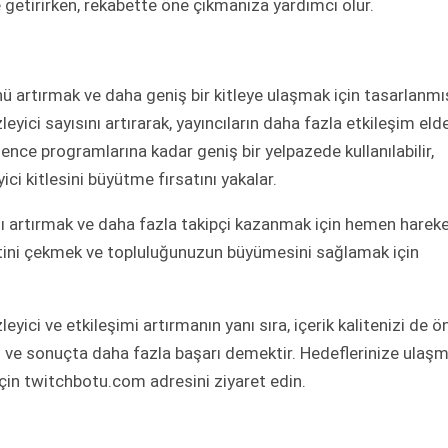
e getirirken, rekabette öne çıkmanıza yardımcı olur.
nü artırmak ve daha geniş bir kitleye ulaşmak için tasarlanmı
zleyici sayısını artırarak, yayıncıların daha fazla etkileşim eld
nce programlarına kadar geniş bir yelpazede kullanılabilir,
yici kitlesini büyütme fırsatını yakalar.
zı artırmak ve daha fazla takipçi kazanmak için hemen harek
kkatini çekmek ve topluluğunuzun büyümesini sağlamak için
eyici ve etkileşimi artırmanın yanı sıra, içerik kalitenizi de ö
şim ve sonuçta daha fazla başarı demektir. Hedeflerinize ulaş
çin twitchbotu.com adresini ziyaret edin.