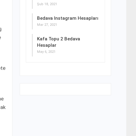
Şub 18, 2021
Bedava Instagram Hesapları
Mar 27, 2021
ş
e
Kafa Topu 2 Bedava
Hesaplar
May 6, 2021
ete
ne
mak