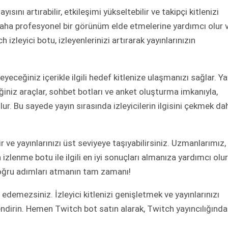
sını artırabilir, etkileşimi yükseltebilir ve takipçi kitlenizi
n daha profesyonel bir görünüm elde etmelerine yardımcı olur 
izleyici botu, izleyenlerinizi artırarak yayınlarınızın
zleyeceğiniz içerikle ilgili hedef kitlenize ulaşmanızı sağlar. Ya
eğiniz araçlar, sohbet botları ve anket oluşturma imkanıyla,
lur. Bu sayede yayın sırasında izleyicilerin ilgisini çekmek da
r ve yayınlarınızı üst seviyeye taşıyabilirsiniz. Uzmanlarımız,
zlenme botu ile ilgili en iyi sonuçları almanıza yardımcı olur
 doğru adımları atmanın tam zamanı!
edemezsiniz. İzleyici kitlenizi genişletmek ve yayınlarınızı
lendirin. Hemen Twitch bot satın alarak, Twitch yayıncılığında