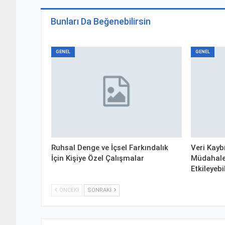
Bunları Da Beğenebilirsin
GENEL
GENEL
Ruhsal Denge ve İçsel Farkındalık
Veri Kayb
İçin Kişiye Özel Çalışmalar
Müdahale
Etkileyebi
ÖNCEKI
SONRAKI