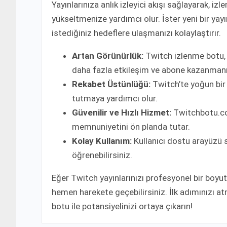
Yayınlarınıza anlık izleyici akışı sağlayarak, izl
yükseltmenize yardımcı olur. İster yeni bir yayın
istediğiniz hedeflere ulaşmanızı kolaylaştırır.
Artan Görünürlük:
Twitch izlenme botu, y
daha fazla etkileşim ve abone kazanmanı
Rekabet Üstünlüğü:
Twitch’te yoğun bir 
tutmaya yardımcı olur.
Güvenilir ve Hızlı Hizmet:
Twitchbotu.com,
memnuniyetini ön planda tutar.
Kolay Kullanım:
Kullanıcı dostu arayüzü sa
öğrenebilirsiniz.
Eğer Twitch yayınlarınızı profesyonel bir boyu
hemen harekete geçebilirsiniz. İlk adımınızı 
botu ile potansiyelinizi ortaya çıkarın!