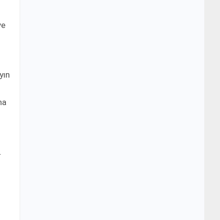
ve
yın
ha
.