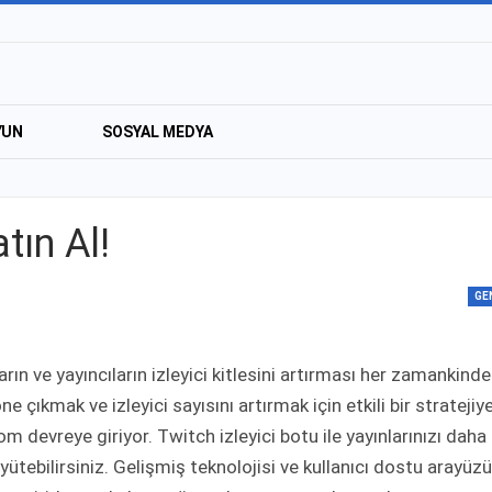
YUN
SOSYAL MEDYA
tın Al!
GE
rın ve yayıncıların izleyici kitlesini artırması her zamankind
çıkmak ve izleyici sayısını artırmak için etkili bir stratejiy
 devreye giriyor. Twitch izleyici botu ile yayınlarınızı daha
üyütebilirsiniz. Gelişmiş teknolojisi ve kullanıcı dostu arayüzü