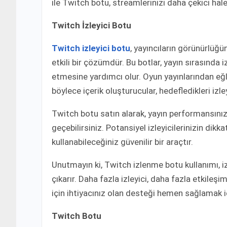
ile Twitch botu, streamlerinizi daha çekici hal
Twitch İzleyici Botu
Twitch izleyici botu
, yayıncıların görünürlüğü
etkili bir çözümdür. Bu botlar, yayın sırasında i
etmesine yardımcı olur. Oyun yayınlarından eğle
böylece içerik oluşturucular, hedefledikleri izle
Twitch botu satın alarak, yayın performansını
geçebilirsiniz. Potansiyel izleyicilerinizin di
kullanabileceğiniz güvenilir bir araçtır.
Unutmayın ki, Twitch izlenme botu kullanımı, izl
çıkarır. Daha fazla izleyici, daha fazla etkile
için ihtiyacınız olan desteği hemen sağlamak i
Twitch Botu