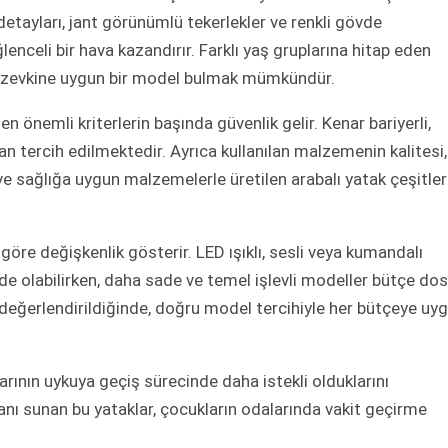
detayları, jant görünümlü tekerlekler ve renkli gövde
nceli bir hava kazandırır. Farklı yaş gruplarına hitap eden
n zevkine uygun bir model bulmak mümkündür.
 önemli kriterlerin başında güvenlik gelir. Kenar bariyerli,
n tercih edilmektedir. Ayrıca kullanılan malzemenin kalitesi,
ve sağlığa uygun malzemelerle üretilen arabalı yatak çeşitleri
göre değişkenlik gösterir. LED ışıklı, sesli veya kumandalı
de olabilirken, daha sade ve temel işlevli modeller bütçe do
değerlendirildiğinde, doğru model tercihiyle her bütçeye uy
arının uykuya geçiş sürecinde daha istekli olduklarını
nı sunan bu yataklar, çocukların odalarında vakit geçirme