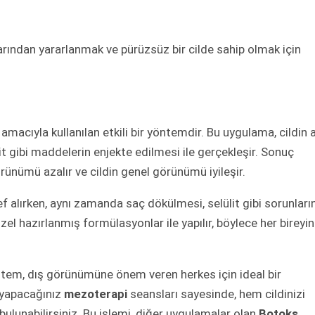
arından yararlanmak ve pürüzsüz bir cilde sahip olmak için
amacıyla kullanılan etkili bir yöntemdir. Bu uygulama, cildin a
t gibi maddelerin enjekte edilmesi ile gerçekleşir. Sonuç
görünümü azalır ve cildin genel görünümü iyileşir.
def alırken, aynı zamanda saç dökülmesi, selülit gibi sorunları
özel hazırlanmış formülasyonlar ile yapılır, böylece her bireyin
em, dış görünümüne önem veren herkes için ideal bir
 yapacağınız
mezoterapi
seansları sayesinde, hem cildinizi
 bulunabilirsiniz. Bu işlemi, diğer uygulamalar olan
Botoks
,