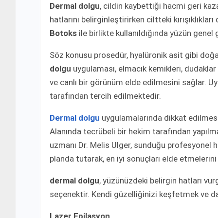
Dermal dolgu
, cildin kaybettiği hacmi geri ka
hatlarını belirginleştirirken ciltteki kırışıklık
Botoks
ile birlikte kullanıldığında yüzün genel
Söz konusu prosedür, hyalüronik asit gibi doğal b
dolgu
uygulaması, elmacık kemikleri, dudaklar
ve canlı bir görünüm elde edilmesini sağlar. U
tarafından tercih edilmektedir.
Dermal dolgu
uygulamalarında dikkat edilmesi
Alanında tecrübeli bir hekim tarafından yapılm
uzmanı Dr. Melis Ulger, sunduğu profesyonel hi
planda tutarak, en iyi sonuçları elde etmelerini
dermal dolgu
, yüzünüzdeki belirgin hatları 
seçenektir. Kendi güzelliğinizi keşfetmek ve d
Lazer Epilasyon