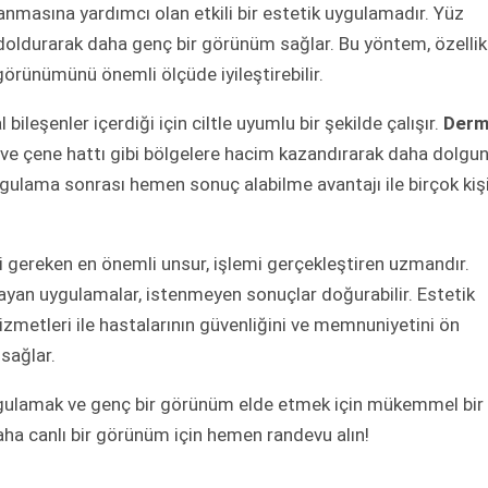
zanmasına yardımcı olan etkili bir estetik uygulamadır. Yüz
ları doldurarak daha genç bir görünüm sağlar. Bu yöntem, özellik
 görünümünü önemli ölçüde iyileştirebilir.
ileşenler içerdiği için ciltle uyumlu bir şekilde çalışır.
Derm
 ve çene hattı gibi bölgelere hacim kazandırarak daha dolgu
ygulama sonrası hemen sonuç alabilme avantajı ile birçok kiş
 gereken en önemli unsur, işlemi gerçekleştiren uzmandır.
ayan uygulamalar, istenmeyen sonuçlar doğurabilir. Estetik
zmetleri ile hastalarının güvenliğini ve memnuniyetini ön
 sağlar.
vurgulamak ve genç bir görünüm elde etmek için mükemmel bir
aha canlı bir görünüm için hemen randevu alın!