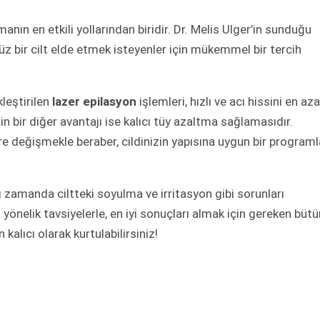
nın en etkili yollarından biridir. Dr. Melis Ulger’in sunduğu
üz bir cilt elde etmek isteyenler için mükemmel bir tercih
leştirilen
lazer epilasyon
işlemleri, hızlı ve acı hissini en aza
n bir diğer avantajı ise kalıcı tüy azaltma sağlamasıdır.
e değişmekle beraber, cildinizin yapısına uygun bir programl
nı zamanda ciltteki soyulma ve irritasyon gibi sorunları
önelik tavsiyelerle, en iyi sonuçları almak için gereken bütü
 kalıcı olarak kurtulabilirsiniz!