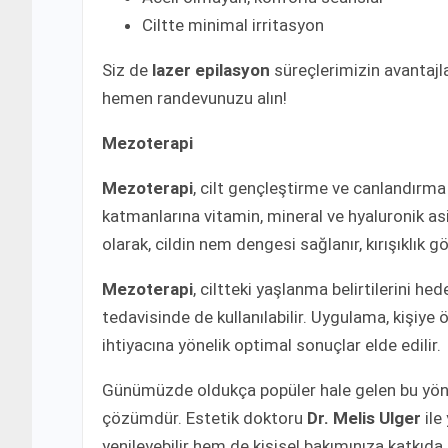
Ciltte minimal irritasyon
Siz de
lazer epilasyon
süreçlerimizin avantajl
hemen randevunuzu alın!
Mezoterapi
Mezoterapi
, cilt gençleştirme ve canlandırma 
katmanlarına vitamin, mineral ve hyaluronik asi
olarak, cildin nem dengesi sağlanır, kırışıklık 
Mezoterapi
, ciltteki yaşlanma belirtilerini he
tedavisinde de kullanılabilir. Uygulama, kişiye 
ihtiyacına yönelik optimal sonuçlar elde edilir.
Günümüzde oldukça popüler hale gelen bu yönt
çözümdür. Estetik doktoru
Dr. Melis Ulger
ile
yenileyebilir hem de kişisel bakımınıza katkıda