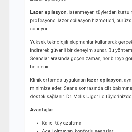
Lazer epilasyon
, istenmeyen tüylerden kurtulma
profesyonel lazer epilasyon hizmetleri, pürüzs
sunuyor.
Yüksek teknolojili ekipmanlar kullanarak gerçek
indirerek güvenli bir deneyim sunar. Bu yöntemi
Seanslar arasında geçen zaman, her bireye gör
belirlenir.
Klinik ortamda uygulanan
lazer epilasyon
, ay
minimize eder. Seans sonrasında cilt bakımına y
destek sağlanır. Dr. Melis Ulger ile tüylerinizden
Avantajlar
Kalıcı tüy azaltma
Aceli olmayan, konforlu seanslar