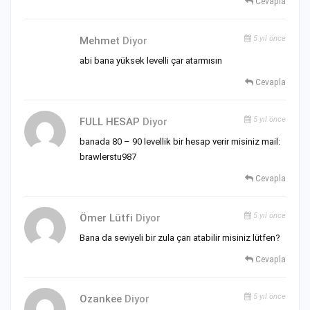
Cevapla
5 yıl önce
Mehmet
Diyor
abi bana yüksek levelli çar atarmısın
Cevapla
5 yıl önce
FULL HESAP
Diyor
banada 80 – 90 levellik bir hesap verir misiniz mail:
brawlerstu987
Cevapla
5 yıl önce
Ömer Lütfi
Diyor
Bana da seviyeli bir zula çarı atabilir misiniz lütfen?
Cevapla
5 yıl önce
Ozankee
Diyor