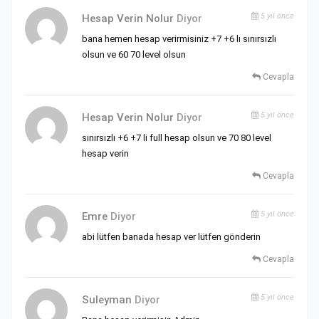
5 yıl önce
Hesap Verin Nolur
Diyor
bana hemen hesap verirmisiniz +7 +6 lı sınırsızlı
olsun ve 60 70 level olsun
Cevapla
5 yıl önce
Hesap Verin Nolur
Diyor
sınırsızlı +6 +7 li full hesap olsun ve 70 80 level
hesap verin
Cevapla
5 yıl önce
Emre
Diyor
abi lütfen banada hesap ver lütfen gönderin
Cevapla
5 yıl önce
Suleyman
Diyor