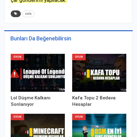
zula
Bunları Da Beğenebilirsin
OYUN
OYUN
Lol Düşme Kalkanı
Kafa Topu 2 Bedava
Sonlanıyor
Hesaplar
OYUN
OYUN