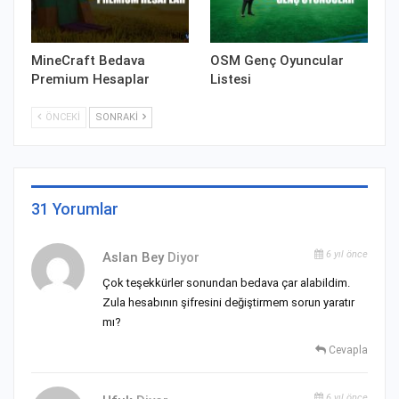
MineCraft Bedava
OSM Genç Oyuncular
Premium Hesaplar
Listesi
ÖNCEKI
SONRAKI
31 Yorumlar
6 yıl önce
Aslan Bey
Diyor
Çok teşekkürler sonundan bedava çar alabildim.
Zula hesabının şifresini değiştirmem sorun yaratır
mı?
Cevapla
6 yıl önce