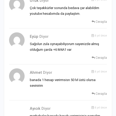
Ufuk
Diyor
Çok teşekkürler sonunda bedava çar alabildim
youtube hesabımda da paylaştım.
Cevapla
6 yıl önce
Eyüp
Diyor
Sağolun zula oynayabiliyorum sayenizde almış
olduğum çarda +6 M4A1 var
Cevapla
6 yıl önce
Ahmet
Diyor
banada 1 hesap verirmsisn 50 lvl üstü olursa
sevinirim
Cevapla
6 yıl önce
Ayıcık
Diyor
merhabalar banada hesab verirmisiniz gamalim