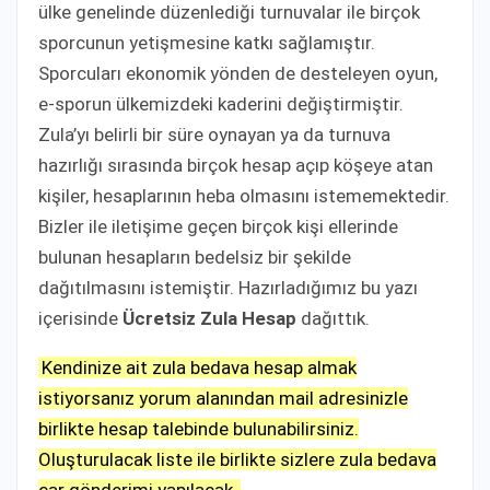
ülke genelinde düzenlediği turnuvalar ile birçok
sporcunun yetişmesine katkı sağlamıştır.
Sporcuları ekonomik yönden de desteleyen oyun,
e-sporun ülkemizdeki kaderini değiştirmiştir.
Zula’yı belirli bir süre oynayan ya da turnuva
hazırlığı sırasında birçok hesap açıp köşeye atan
kişiler, hesaplarının heba olmasını istememektedir.
Bizler ile iletişime geçen birçok kişi ellerinde
bulunan hesapların bedelsiz bir şekilde
dağıtılmasını istemiştir. Hazırladığımız bu yazı
içerisinde
Ücretsiz Zula Hesap
dağıttık.
Kendinize ait zula bedava hesap almak
istiyorsanız yorum alanından mail adresinizle
birlikte hesap talebinde bulunabilirsiniz.
Oluşturulacak liste ile birlikte sizlere zula bedava
çar gönderimi yapılacak.