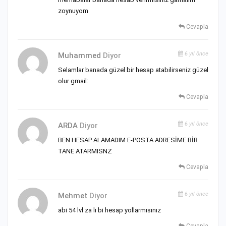
zoynuyom
Cevapla
6 yıl önce
Muhammed
Diyor
Selamlar banada güzel bir hesap atabilirseniz güzel
olur gmail:
Cevapla
6 yıl önce
ARDA
Diyor
BEN HESAP ALAMADIM E-POSTA ADRESİME BİR
TANE ATARMISNZ
Cevapla
6 yıl önce
Mehmet
Diyor
abi 54 lvl za lı bi hesap yollarmısınız
Cevapla