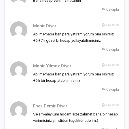
Bana hesap verirmisin Admin
Cevapla
5 yıl önce
Mahir
Diyor
Abi merhaba ben para yatıramıyorum bna sınırsızlı
+6 +7 li güzel bi hesap yollayabilirmisiniz
Cevapla
5 yıl önce
Mahir Yılmaz
Diyor
Abi merhaba ben para yatıramıyorum bna sınırsızlı
+6 lı bir hesap atabilirmisiniz
Cevapla
5 yıl önce
Enes Demir
Diyor
Selam-aleyKüm hocam size zahmet bana bir hesap
verirmisiniz şimdiden teşekkür ederim;)