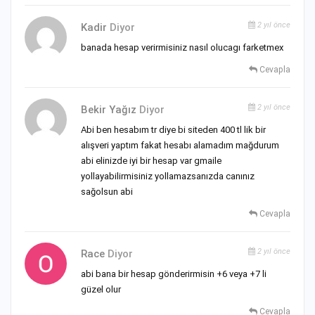
2 yıl önce
Kadir
Diyor
banada hesap verirmisiniz nasıl olucagı farketmex
Cevapla
2 yıl önce
Bekir Yağız
Diyor
Abi ben hesabım tr diye bi siteden 400 tl lik bir
alışveri yaptım fakat hesabı alamadım mağdurum
abi elinizde iyi bir hesap var gmaile
yollayabilirmisiniz yollamazsanızda canınız
sağolsun abi
Cevapla
2 yıl önce
Race
Diyor
abi bana bir hesap gönderirmisin +6 veya +7 li
güzel olur
Cevapla