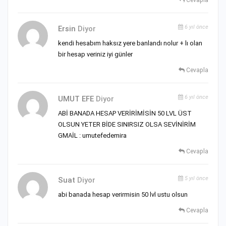
6 yıl önce
Ersin
Diyor
kendi hesabım haksız yere banlandı nolur + lı olan
bir hesap veriniz iyi günler
Cevapla
6 yıl önce
UMUT EFE
Diyor
ABİ BANADA HESAP VERİRİMİSİN 50 LVL ÜST
OLSUN YETER BİDE SINIRSIZ OLSA SEVİNİRİM
GMAİL : umutefedemira
Cevapla
5 yıl önce
Suat
Diyor
abi banada hesap verirmisin 50 lvl ustu olsun
Cevapla