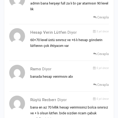
admin bana herşeyi full za lı bi çar atarmısın 90 level
lik
Cevapla
5 yıl önce
Hesap Verin Lütfen
Diyor
60+70 level üstü sınırsız ve +6 lı hesap gönderin
lütfennn çok ihtiyacım var
Cevapla
5 yıl önce
Ramo
Diyor
banada hesap verırmısnı abı
Cevapla
5 yıl önce
Rüştü Recberr
Diyor
bana en az 70 lvllik hesap verirmisiniz bolca sınırsız
ve + lı olsun lütfen. bide sizden ricam çabuk