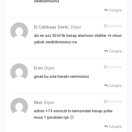
verebilirmisiniz
Cevapla
5 yıl önce
El Cabbaar Derki.
Diyor
abi en azz 50 lvl lik hesap atarmısın silahlar +lı olsun
çabuk verebilirmisiniz rca
Cevapla
3 yıl önce
Eren
Diyor
gmail bu zula hesabı verirmisiniz
Cevapla
2 yıl önce
İlker
Diyor
admin +7 li sınırsızlı bı temızınden hesap yollar
mısın ? şimdiden tşk 🙂
Cevapla