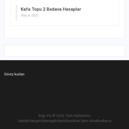
Kafa Topu 2 Bedava Hesaplar
May 6, 2021
Döviz kurları
Bilgi Via
© 2026 Tüm Haklarımız
Saklıdır.
İletişim
Sitemap
Birbirdir
Backlink Satın Al
netkodlama