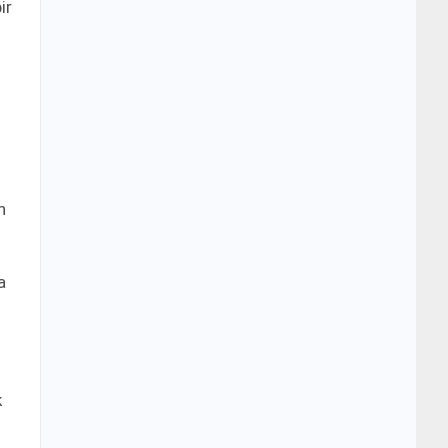
ir
n
a
k