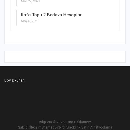
Mar 27, 2021
Kafa Topu 2 Bedava Hesaplar
May 6, 2021
Döviz kurları
Bilgi Via
© 2026 Tüm Haklarımız
Saklıdır.
İletişim
Sitemap
Birbirdir
Backlink Satın Al
netkodlama