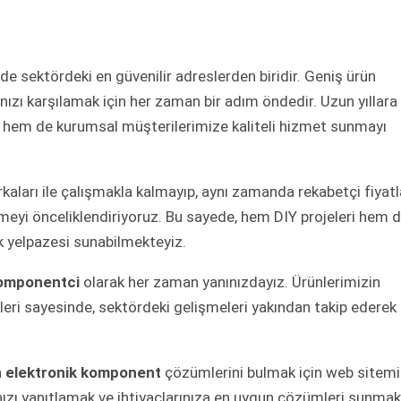
inde sektördeki en güvenilir adreslerden biridir. Geniş ürün
ınızı karşılamak için her zaman bir adım öndedir. Uzun yıllara
hem de kurumsal müşterilerimize kaliteli hizmet sunmayı
aları ile çalışmakla kalmayıp, aynı zamanda rekabetçi fiyatl
meyi önceliklendiriyoruz. Bu sayede, hem DIY projeleri hem 
k yelpazesi sunabilmekteyiz.
omponentci
olarak her zaman yanınızdayız. Ürünlerimizin
ikleri sayesinde, sektördeki gelişmeleri yakından takip ederek
n
elektronik komponent
çözümlerini bulmak için web sitemi
ınızı yanıtlamak ve ihtiyaçlarınıza en uygun çözümleri sunmak