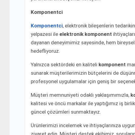
Komponentci
Komponentci
, elektronik bileşenlerin tedarik
yelpazesi ile
elektronik komponent
ihtiyaçlar
dayanan deneyimimiz sayesinde, hem bireysel 
hedefliyoruz.
Yalnızca sektördeki en kaliteli
komponent
mark
sunarak müşterilerimizin bütçelerini de düşün
profesyonel uygulamalar için geniş bir seçene
Müşteri memnuniyeti odaklı yaklaşımımızla,
k
kalitesi ve öncü markalar ile yaptığımız iş birl
güncel çözümleri sunmaktayız.
Ürünlerimizi incelemek ve ihtiyaçlarınıza uygu
ziyaret edin. Müşteri destek ekibimiz, sorular