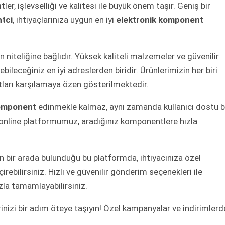
t
ler, işlevselliği ve kalitesi ile büyük önem taşır. Geniş bir
tci
, ihtiyaçlarınıza uygun en iyi
elektronik komponent
in niteliğine bağlıdır. Yüksek kaliteli malzemeler ve güvenilir
bileceğiniz en iyi adreslerden biridir. Ürünlerimizin her biri
rtları karşılamaya özen gösterilmektedir.
komponent
edinmekle kalmaz, aynı zamanda kullanıcı dostu b
ir online platformumuz, aradığınız komponentlere hızla
in bir arada bulunduğu bu platformda, ihtiyacınıza özel
irebilirsiniz. Hızlı ve güvenilir gönderim seçenekleri ile
ızla tamamlayabilirsiniz.
rinizi bir adım öteye taşıyın! Özel kampanyalar ve indirimler