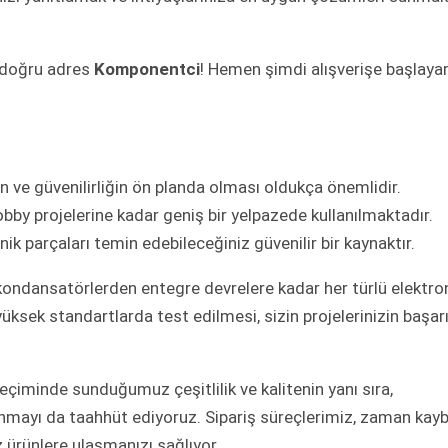
 doğru adres
Komponentci
! Hemen şimdi alışverişe başlaya
in ve güvenilirliğin ön planda olması oldukça önemlidir.
obby projelerine kadar geniş bir yelpazede kullanılmaktadır.
 parçaları temin edebileceğiniz güvenilir bir kaynaktır.
kondansatörlerden entegre devrelere kadar her türlü elektro
ksek standartlarda test edilmesi, sizin projelerinizin başar
eçiminde sunduğumuz çeşitlilik ve kalitenin yanı sıra,
sunmayı da taahhüt ediyoruz. Sipariş süreçlerimiz, zaman kayb
ürünlere ulaşmanızı sağlıyor.