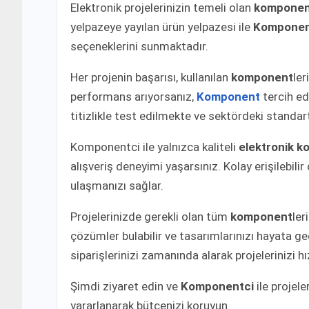
Elektronik projelerinizin temeli olan
komponen
yelpazeye yayılan ürün yelpazesi ile
Komponen
seçeneklerini sunmaktadır.
Her projenin başarısı, kullanılan
komponent
ler
performans arıyorsanız,
Komponent
tercih ede
titizlikle test edilmekte ve sektördeki standa
Komponentci ile yalnızca kaliteli
elektronik 
alışveriş deneyimi yaşarsınız. Kolay erişilebil
ulaşmanızı sağlar.
Projelerinizde gerekli olan tüm
komponent
ler
çözümler bulabilir ve tasarımlarınızı hayata geç
siparişlerinizi zamanında alarak projelerinizi h
Şimdi ziyaret edin ve
Komponentci
ile projele
yararlanarak bütçenizi koruyun.