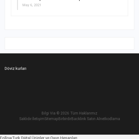
May 6, 2021
Döviz kurları
Bilgi Via
© 2026 Tüm Haklarımız
Saklıdır.
İletişim
Sitemap
Birbirdir
Backlink Satın Al
netkodlama
Betnis Giriş
FollowTurk Dijital Ürünler ve Oyun Hesapları
Yakabet Giriş