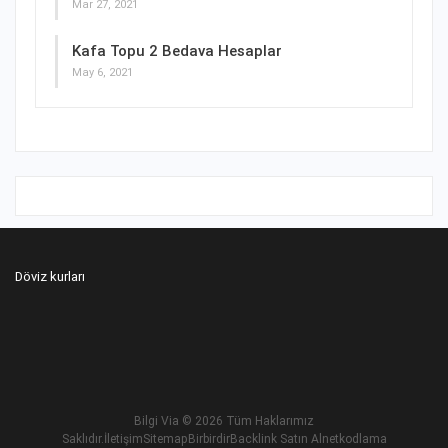
Mar 27, 2021
Kafa Topu 2 Bedava Hesaplar
May 6, 2021
Döviz kurları
Bilgi Via
© 2026 Tüm Haklarımız
Saklıdır.
İletişim
Sitemap
Birbirdir
Backlink Satın Al
netkodlama