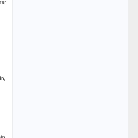
rar
in,
min