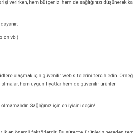
arişi verirken, hem bütçenizi hem de sağlığınızı düşünerek ka
 dayanır:
olon vb.)
roidlere ulaşmak için güvenilir web sitelerini tercih edin. Örneğ
almalar, hem uygun fiyatlar hem de güvenilir ürünler
 olmamalıdır. Sağlığınız için en iyisini seçin!
lirlik en önemli faktörlerdir. Bu süreçte, ürünlerin nereden te