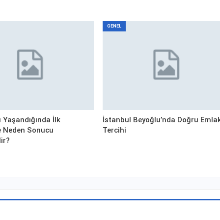
GENEL
ı Yaşandığında İlk
İstanbul Beyoğlu’nda Doğru Emla
 Neden Sonucu
Tercihi
lir?