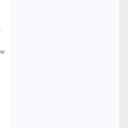
r
işi