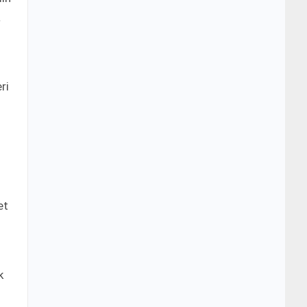
a
ri
et
k