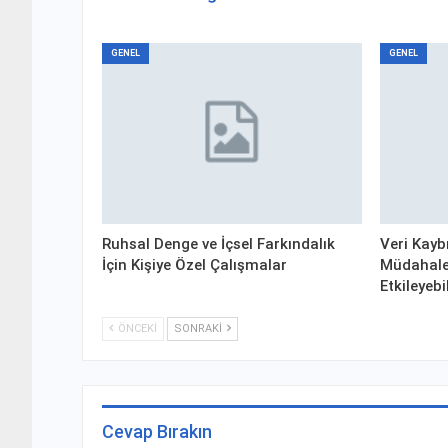
GENEL
GENEL
Ruhsal Denge ve İçsel Farkındalık
Veri Kayb
İçin Kişiye Özel Çalışmalar
Müdahale
Etkileyebi
ÖNCEKI
SONRAKI
Cevap Bırakın