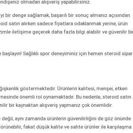
dişeniz olmadan alışveriş yapabilirsiniz.
 iyi bir denge sağlamak, başarılı bir sonuç almanız açısından
roid satın alırken sadece fiyatlara odaklanmak yerine, ürün
mle iletişime geçerek daha fazla bilgi alabilir ve güvenilir bi
e başlayın! Sağlıklı spor deneyiminiz için hemen steroid sipar
eğişkenlik göstermektedir. Ürünlerin kalitesi, menşei, etken
lenmesinde önemli rol oynamaktadır. Bu nedenle, steroid satın
nilir bir kaynaktan alışveriş yapmanız çok önemlidir.
rı değil, aynı zamanda ürünlerin güvenilirliğini de göz önünde
örünebilir, fakat düşük kalite ve sahte ürünler ile karşılaşma